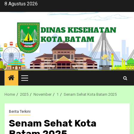
Skip
8 Agustus 2026
to
content
Primary
Menu
Home
2025
November
1
Senam Sehat Kota Batam 2025
Berita Terkini
Senam Sehat Kota
Batam 2025