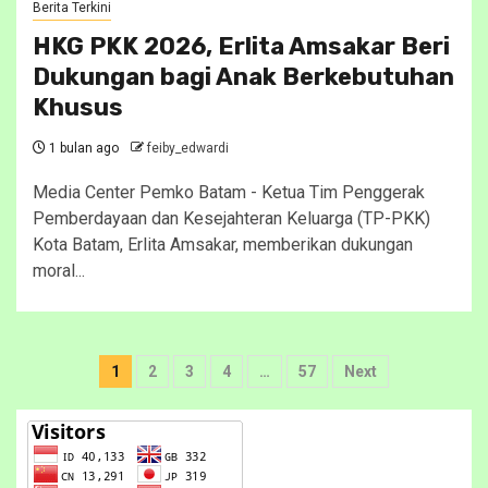
Berita Terkini
HKG PKK 2026, Erlita Amsakar Beri
Dukungan bagi Anak Berkebutuhan
Khusus
1 bulan ago
feiby_edwardi
Media Center Pemko Batam - Ketua Tim Penggerak
Pemberdayaan dan Kesejahteran Keluarga (TP-PKK)
Kota Batam, Erlita Amsakar, memberikan dukungan
moral...
Paginasi
1
2
3
4
…
57
Next
pos