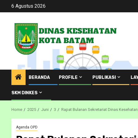
Skip
6 Agustus 2026
to
content
BERANDA
PROFILE
PUBLIKASI
LA
SKM DINKES
Home
2025
Juni
3
Rapat Bulanan Sekretariat Dinas Kesehatan
Agenda OPD