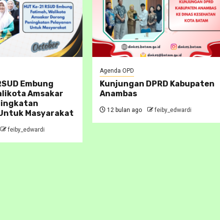
Agenda OPD
 RSUD Embung
Kunjungan DPRD Kabupaten
alikota Amsakar
Anambas
ningkatan
12 bulan ago
feiby_edwardi
Untuk Masyarakat
feiby_edwardi