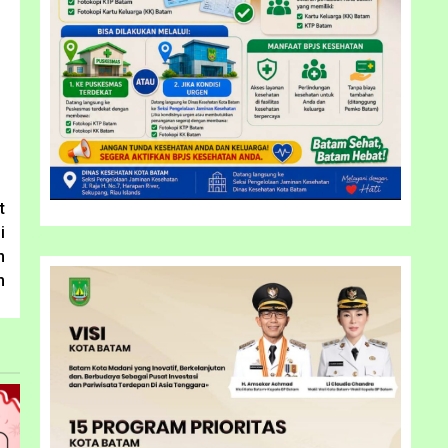
t
i
n
m