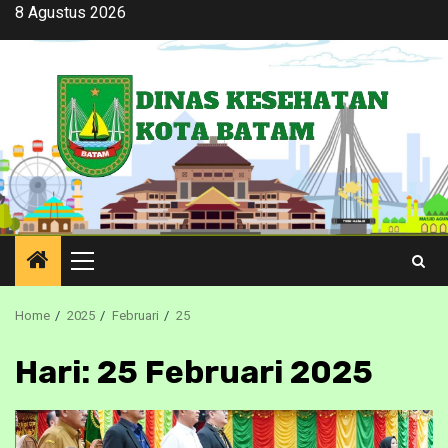
Skip
8 Agustus 2026
to
content
Primary
Menu
Home
2025
Februari
25
Hari:
25 Februari 2025