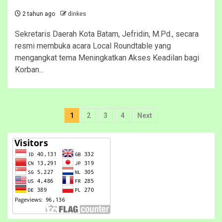
2 tahun ago
dinkes
Sekretaris Daerah Kota Batam, Jefridin, M.Pd., secara
resmi membuka acara Local Roundtable yang
mengangkat tema Meningkatkan Akses Keadilan bagi
Korban...
Paginasi
1
2
3
4
Next
pos