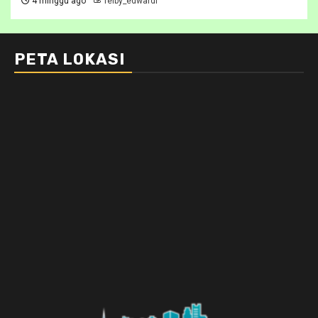
4 minggu ago
feiby_edwardi
PETA LOKASI