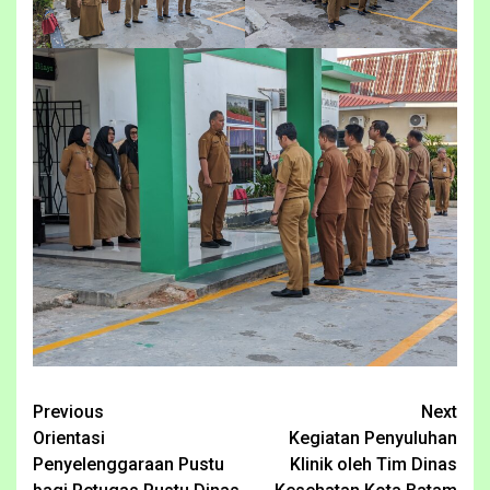
Continue
Previous
Next
Orientasi
Kegiatan Penyuluhan
Reading
Penyelenggaraan Pustu
Klinik oleh Tim Dinas