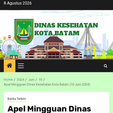
Skip
8 Agustus 2026
to
content
Primary
Menu
Home
2024
Juni
10
Apel Mingguan Dinas Kesehatan Kota Batam (10 Juni 2024)
Berita Terkini
Apel Mingguan Dinas