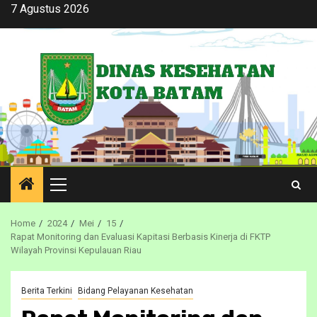
Skip
7 Agustus 2026
to
content
Primary
Menu
Home
2024
Mei
15
Rapat Monitoring dan Evaluasi Kapitasi Berbasis Kinerja di FKTP
Wilayah Provinsi Kepulauan Riau
Berita Terkini
Bidang Pelayanan Kesehatan