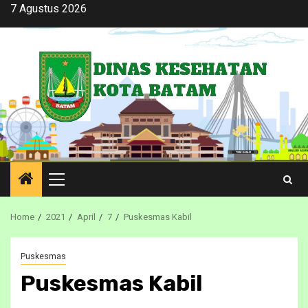
Skip
7 Agustus 2026
to
content
Primary
Menu
Home
2021
April
7
Puskesmas Kabil
Puskesmas
Puskesmas Kabil