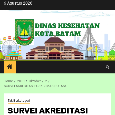
Skip
6 Agustus 2026
to
content
Primary
Menu
Home
2018
Oktober
2
SURVEI AKREDITASI PUSKESMAS BULANG
Tak Berkategori
SURVEI AKREDITASI