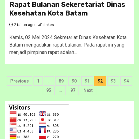
Rapat Bulanan Sekeretariat Dinas
Kesehatan Kota Batam
2 tahun ago
dinkes
Kamis, 02 Mei 2024 Sekretariat Dinas Kesehatan Kota
Batam mengadakan rapat bulanan. Pada rapat ini yang
menjadi pimpinan rapat adalah...
Paginasi
Previous
1
…
89
90
91
92
93
94
pos
95
…
97
Next