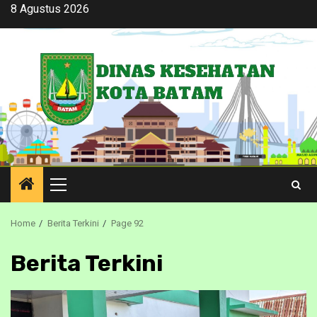
Skip
8 Agustus 2026
to
content
Primary
Menu
Home
Berita Terkini
Page 92
Berita Terkini