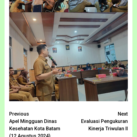
Continue
Previous
Next
Apel Mingguan Dinas
Evaluasi Pengukuran
Reading
Kesehatan Kota Batam
Kinerja Triwulan II
(12 Agustus 2024)