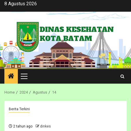
Skip
8 Agustus 2026
to
content
Primary
Menu
Home
2024
Agustus
14
Berita Terkini
2 tahun ago
dinkes