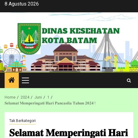
Skip
8 Agustus 2026
to
content
Primary
Menu
Home
2024
Juni
1
𝐒𝐞𝐥𝐚𝐦𝐚𝐭 𝐌𝐞𝐦𝐩𝐞𝐫𝐢𝐧𝐠𝐚𝐭𝐢 𝐇𝐚𝐫𝐢 𝐏𝐚𝐧𝐜𝐚𝐬𝐢𝐥𝐚 𝐓𝐚𝐡𝐮𝐧 𝟐𝟎𝟐𝟒 !
Tak Berkategori
𝐒𝐞𝐥𝐚𝐦𝐚𝐭 𝐌𝐞𝐦𝐩𝐞𝐫𝐢𝐧𝐠𝐚𝐭𝐢 𝐇𝐚𝐫𝐢