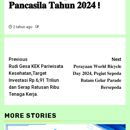
𝐏𝐚𝐧𝐜𝐚𝐬𝐢𝐥𝐚 𝐓𝐚𝐡𝐮𝐧 𝟐𝟎𝟐𝟒 !
2 tahun ago
Continue
Previous
Next
Rudi Gesa KEK Pariwisata
𝐏𝐞𝐫𝐚𝐲𝐚𝐚𝐧 𝐖𝐨𝐫𝐥𝐝 𝐁𝐢𝐜𝐲𝐜𝐥𝐞
Reading
Kesehatan,Target
𝐃𝐚𝐲 𝟐𝟎𝟐𝟒, 𝐏𝐞𝐠𝐢𝐚𝐭 𝐒𝐞𝐩𝐞𝐝𝐚
Investasi Rp.6,91 Triliun
𝐁𝐚𝐭𝐚𝐦 𝐆𝐞𝐥𝐚𝐫 𝐏𝐚𝐫𝐚𝐝𝐞
dan Serap Ratusan Ribu
𝐁𝐞𝐫𝐬𝐞𝐩𝐞𝐝𝐚
Tenaga Kerja.
MORE STORIES